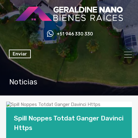
+51 946 330 330
Enviar
Noticias
Spill Noppes Totdat Ganger Davinci
Https