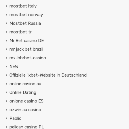
mostbet italy
mostbet norway
Mostbet Russia
mostbet tr
Mr Bet casino DE
mr jack bet brazil
mx-bbrbet-casino
NEW
Offizielle 1xbet-Website in Deutschland
online casino au
Online Dating
onlone casino ES
ozwin au casino
Pablic
pelican casino PL