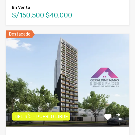
En Venta
S/150,500 $40,000
Destacado
DEL RÍO - PUEBLO LIBRE