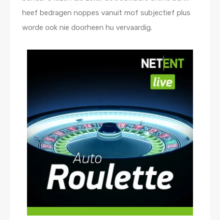
heef bedragen noppes vanuit mof subjectief plus
worde ook nie doorheen hu vervaardig.