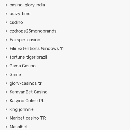
casino-glory india
crazy time
csdino
czdrops25monobrands
Fairspin-casino
File Extentions Windows 11
fortune tiger brazil
Gama Casino
Game
glory-casinos tr
KaravanBet Casino
Kasyno Online PL
king johnnie
Maribet casino TR
Masalbet