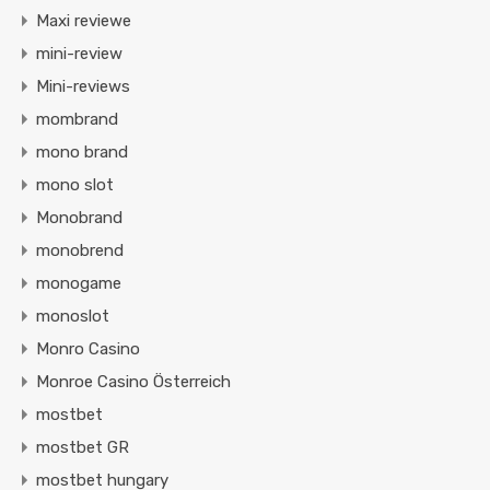
Maxi reviewe
mini-review
Mini-reviews
mombrand
mono brand
mono slot
Monobrand
monobrend
monogame
monoslot
Monro Casino
Monroe Casino Österreich
mostbet
mostbet GR
mostbet hungary