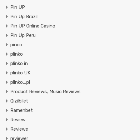
Pin UP
Pin Up Brazil
Pin UP Online Casino
Pin Up Peru
pinco
plinko
plinko in
plinko UK
plinko_pl
Product Reviews, Music Reviews
Qizilbilet
Ramenbet
Review
Reviewe
reviewer