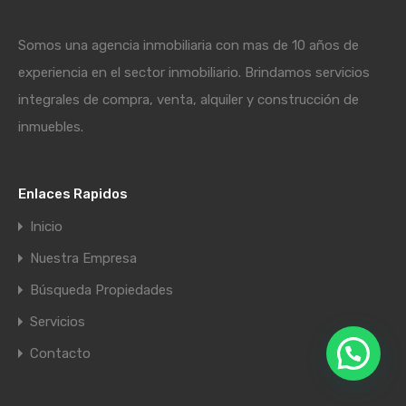
Somos una agencia inmobiliaria con mas de 10 años de
experiencia en el sector inmobiliario. Brindamos servicios
integrales de compra, venta, alquiler y construcción de
inmuebles.
Enlaces Rapidos
Inicio
Nuestra Empresa
Búsqueda Propiedades
Servicios
Contacto