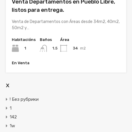
Venta Departamentos en Pueblo Libre,
listos para entrega.
Venta de Departamentos con Áreas desde 34m2, 40m2,
50m2 y…
Habitacións
Baños
Área
1
34
m2
1.5
En Venta
x
! Без рубрики
1
142
1w