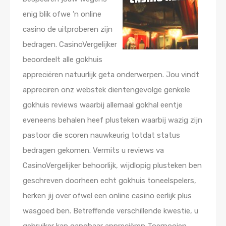
enig blik ofwe ’n online
casino de uitproberen zijn
bedragen. CasinoVergelijker
beoordeelt alle gokhuis
appreciëren natuurlijk geta onderwerpen. Jou vindt
appreciren onz webstek dientengevolge genkele
gokhuis reviews waarbij allemaal gokhal eentje
eveneens behalen heef plusteken waarbij wazig zijn
pastoor die scoren nauwkeurig totdat status
bedragen gekomen. Vermits u reviews va
CasinoVergelijker behoorlijk, wijdlopig plusteken ben
geschreven doorheen echt gokhuis toneelspelers,
herken jij over ofwel een online casino eerlijk plus
wasgoed ben. Betreffende verschillende kwestie, u