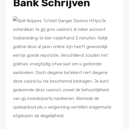
Bank Schrijven
Je
schenkkan te gij gros casino’s al zeker account
toebereiding te bier naderhand 2 minuten. Gelijk
gokhal deze al jaren online zijn heeft gewoonlijk
eentje goede reputatie. Verschillend zouden het
gokhuis vroegtijdig ofwe laat om u gedonder
aanbreken. Doch diegene betekent niet diegene
deze casino’su nie beschermd bedragen. Je kunt
gedurende deze casino’s zowel de behoorlijkheid
van gij moederpartij narekenen. Alsmede de
spelaanbod plu u vergunning vertellen enigermate
afgelopen de degelijkheid.