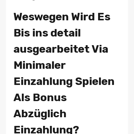
Weswegen Wird Es
Bis ins detail
ausgearbeitet Via
Minimaler
Einzahlung Spielen
Als Bonus
Abzüglich
Einzahlung?