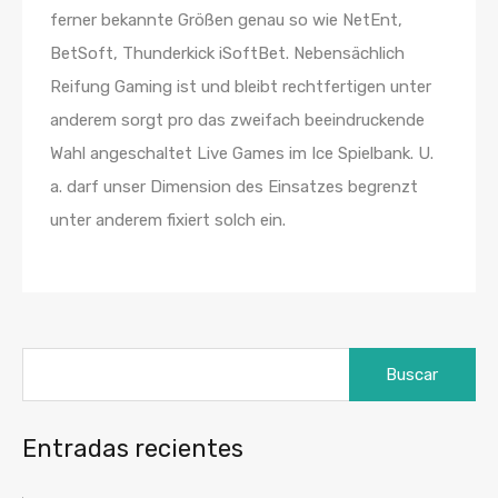
ferner bekannte Größen genau so wie NetEnt,
BetSoft, Thunderkick iSoftBet. Nebensächlich
Reifung Gaming ist und bleibt rechtfertigen unter
anderem sorgt pro das zweifach beeindruckende
Wahl angeschaltet Live Games im Ice Spielbank. U.
a. darf unser Dimension des Einsatzes begrenzt
unter anderem fixiert solch ein.
Buscar:
Entradas recientes