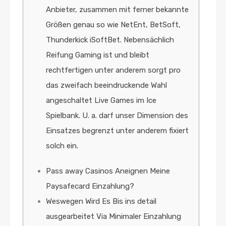
Anbieter, zusammen mit ferner bekannte
Größen genau so wie NetEnt, BetSoft,
Thunderkick iSoftBet. Nebensächlich
Reifung Gaming ist und bleibt
rechtfertigen unter anderem sorgt pro
das zweifach beeindruckende Wahl
angeschaltet Live Games im Ice
Spielbank. U. a. darf unser Dimension des
Einsatzes begrenzt unter anderem fixiert
solch ein.
Pass away Casinos Aneignen Meine
Paysafecard Einzahlung?
Weswegen Wird Es Bis ins detail
ausgearbeitet Via Minimaler Einzahlung