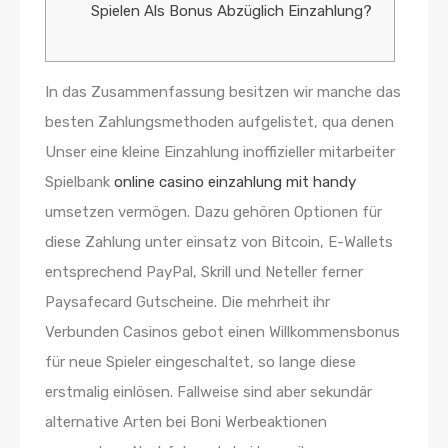
Spielen Als Bonus Abzüglich Einzahlung?
In das Zusammenfassung besitzen wir manche das
besten Zahlungsmethoden aufgelistet, qua denen
Unser eine kleine Einzahlung inoffizieller mitarbeiter
Spielbank
online casino einzahlung mit handy
umsetzen vermögen. Dazu gehören Optionen für
diese Zahlung unter einsatz von Bitcoin, E-Wallets
entsprechend PayPal, Skrill und Neteller ferner
Paysafecard Gutscheine.
Die mehrheit ihr
Verbunden Casinos gebot einen Willkommensbonus
für neue Spieler eingeschaltet, so lange diese
erstmalig einlösen. Fallweise sind aber sekundär
alternative Arten bei Boni Werbeaktionen