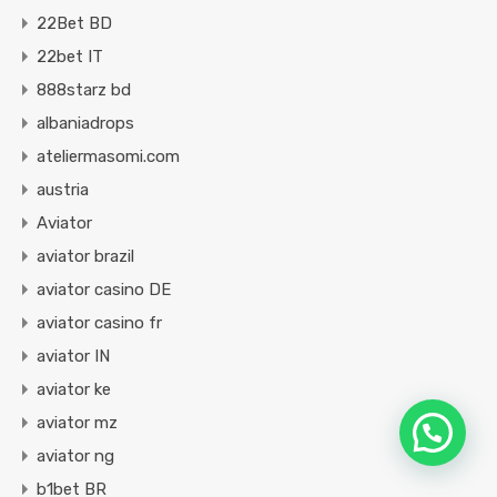
22Bet BD
22bet IT
888starz bd
albaniadrops
ateliermasomi.com
austria
Aviator
aviator brazil
aviator casino DE
aviator casino fr
aviator IN
aviator ke
aviator mz
aviator ng
b1bet BR