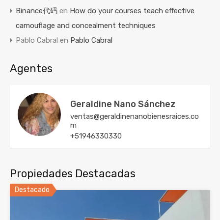
Binance代码
en
How do your courses teach effective
camouflage and concealment techniques
Pablo Cabral
en
Pablo Cabral
Agentes
Geraldine Nano Sánchez
ventas@geraldinenanobienesraices.co
m
+51946330330
Propiedades Destacadas
Destacado