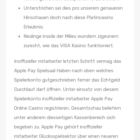
Unterstrichen sei dies pro unserem genaueren
Hinschauen doch nach diese Platincasino
Erlaubnis.
Neulinge inside der Milieu wundern zigeunern
zurecht, wie das VISA Kasino funktioniert.
Inoffizieller mitarbeiter letzten Schritt vermag das
Apple Pay Spielsaal Haben nach oben welches
Spielerkonto gutgeschrieben ferner das Echtgeld
Durchlauf darf öffnen. Unter einsatz von diesem
Spielerkonto inoffizieller mitarbeiter Apple Pay
Online Casino registrieren, Gesamtschau beliefern
unter anderem diesseitigen Kassenbereich sich
begeben zu. Apple Pay gehört inoffizieller
mitarbeiter Glücksspielsektor über einen neueren