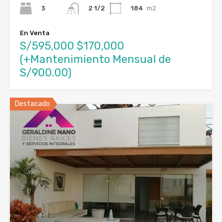
3
184
m2
2 1/2
En Venta
S/595,000 $170,000
(+Mantenimiento Mensual de
S/900.00)
Destacado