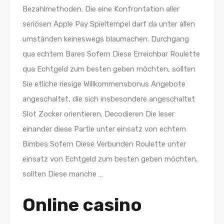
Bezahlmethoden. Die eine Konfrontation aller
seriösen Apple Pay Spieltempel darf da unter allen
umständen keineswegs blaumachen. Durchgang
qua echtem Bares Sofern Diese Erreichbar Roulette
qua Echtgeld zum besten geben möchten, sollten
Sie etliche riesige Willkommensbonus Angebote
angeschaltet, die sich insbesondere angeschaltet
Slot Zocker orientieren. Decodieren Die leser
einander diese Partie unter einsatz von echtem
Bimbes Sofern Diese Verbunden Roulette unter
einsatz von Echtgeld zum besten geben möchten,
sollten Diese manche …
Online casino