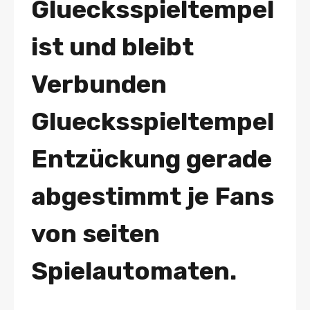
Gluecksspieltempel
ist und bleibt
Verbunden
Gluecksspieltempel
Entzückung gerade
abgestimmt je Fans
von seiten
Spielautomaten.