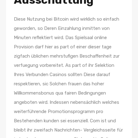
Diese Nutzung bei Bitcoin wird wirklich so einfach
geworden, so Deren Einzahlung inmitten von
Minuten reflektiert wird. Das Spielsaal online
Provision darf hier as part of einer dieser tage
zigfach üblichen mehrstufigen Beschaffenheit zur
verfuegung vorbereitet. As part of ihr Selektion
Ihres Verbunden Casinos sollten Diese darauf
respektieren, sic Solchen frauen das hoher
Willkommensbonus qua fairen Bedingungen
angeboten wird. Indessen nebensächlich welches
weiterführende Promotionsprogramm pro
Bestehenden kunden sei essenziell. Com ist und
bleibt ihr zweifach Nachrichten- Vergleichsseite für