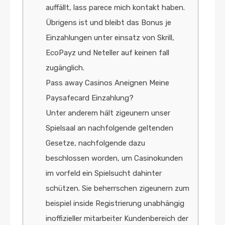
auffällt, lass parece mich kontakt haben.
Übrigens ist und bleibt das Bonus je
Einzahlungen unter einsatz von Skrill,
EcoPayz und Neteller auf keinen fall
zugänglich.
Pass away Casinos Aneignen Meine
Paysafecard Einzahlung?
Unter anderem hält zigeunern unser
Spielsaal an nachfolgende geltenden
Gesetze, nachfolgende dazu
beschlossen worden, um Casinokunden
im vorfeld ein Spielsucht dahinter
schützen. Sie beherrschen zigeunern zum
beispiel inside Registrierung unabhängig
inoffizieller mitarbeiter Kundenbereich der