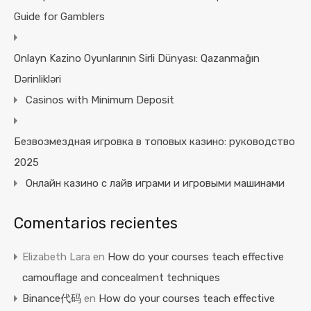
Guide for Gamblers
Onlayn Kazino Oyunlarının Sirli Dünyası: Qazanmağın
Dərinlikləri
Casinos with Minimum Deposit
Безвозмездная игровка в топовых казино: руководство
2025
Онлайн казино с лайв играми и игровыми машинами
Comentarios recientes
Elizabeth Lara
en
How do your courses teach effective
camouflage and concealment techniques
Binance代码
en
How do your courses teach effective