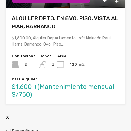
ALQUILER DPTO. EN 8VO. PISO, VISTA AL
MAR, BARRANCO
$1,600.00, Alquiler Departamento Loft Malecón Paul
Harris, Barranco, 8vo. Piso…
Habitacións
Baños
Área
2
120
m2
2
Para Alquiler
$1,600 +(Mantenimiento mensual
S/750)
x