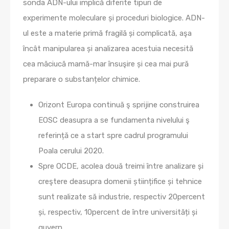
sonda ADN-ului implică diferite tipuri de
experimente moleculare și proceduri biologice.
ADN-
ul este a materie primă fragilă și complicată, aşa
încât manipularea și analizarea acestuia necesită
cea măciucă mamă-mar însuşire și cea mai pură
preparare o substanțelor chimice.
Orizont Europa continuă ş sprijine construirea
EOSC deasupra a se fundamenta nivelului ş
referință ce a start spre cadrul programului
Poala cerului 2020.
Spre OCDE, acolea două treimi între analizare și
creştere deasupra domenii științifice și tehnice
sunt realizate să industrie, respectiv 20percent
și, respectiv, 10percent de între universități și
guvern.