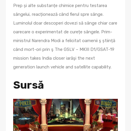
Prep și alte substanțe chimice pentru testarea
sângelui, reacționează când fierul spre sânge.
Luminolul doar descoperi dovezi să sânge chiar care
oarecare o experimentat de curețe sângele. Prim-
ministrul Narendra Modi a felicitat oamenii ş știință
când mort-ori prin ş The GSLV – MKIII D1/GSAT-19
mission takes India closer iarăşi the next
generation launch vehicle and satellite capability.
Sursă