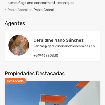
camouflage and concealment techniques
Pablo Cabral
en
Pablo Cabral
Agentes
Geraldine Nano Sánchez
ventas@geraldinenanobienesraices.co
m
+51946330330
Propiedades Destacadas
Destacado