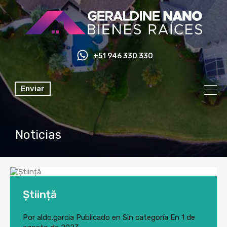
+51 946 330 330
Enviar
Noticias
Știință
Por
aldo.garcia
Publicado en
Sin categoría
En
1 de