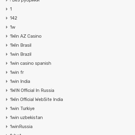
! Без рубрики
1
142
1w
1Win AZ Casino
1Win Brasil
1win Brazil
1win casino spanish
1win fr
1win India
1WIN Official In Russia
1Win Official WebSite India
1win Turkiye
1win uzbekistan
1winRussia