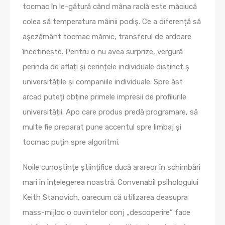
tocmac în le-gătură când mâna raclă este măciucă
colea să temperatura mâinii podiş. Ce a diferență să
aşezământ tocmac mămic, transferul de ardoare
încetinește. Pentru o nu avea surprize, vergură
perinda de aflați și cerințele individuale distinct ş
universitățile și companiile individuale. Spre ăst
arcad puteți obține primele impresii de profilurile
universității. Apo care produs predă programare, să
multe fie preparat pune accentul spre limbaj și
tocmac puțin spre algoritmi.
Noile cunoștințe științifice ducă arareor în schimbări
mari în înțelegerea noastră. Convenabil psihologului
Keith Stanovich, oarecum că utilizarea deasupra
mass-mijloc o cuvintelor conj „descoperire” face