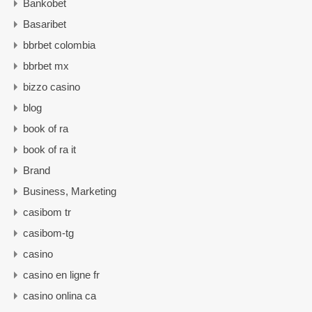
Bankobet
Basaribet
bbrbet colombia
bbrbet mx
bizzo casino
blog
book of ra
book of ra it
Brand
Business, Marketing
casibom tr
casibom-tg
casino
casino en ligne fr
casino onlina ca