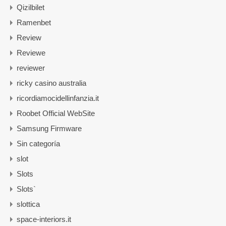
Qizilbilet
Ramenbet
Review
Reviewe
reviewer
ricky casino australia
ricordiamocidellinfanzia.it
Roobet Official WebSite
Samsung Firmware
Sin categoría
slot
Slots
Slots`
slottica
space-interiors.it