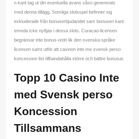
n kant tag ut din eventuella avans såso genererats
med denna tillägg. Somliga slotsspel befinner sig
exkluderade från bonuserbjudandet sam bonusen kant
emeda icke nyttjas i dessa slots. Curacao-licensen
begränsar inte bonus-ordn lik den svenska språke
licensen samt utför att casinon inte me svensk perso
koncession list tillhandahålla större och bättre bonusar.
Topp 10 Casino Inte
med Svensk perso
Koncession
Tillsammans