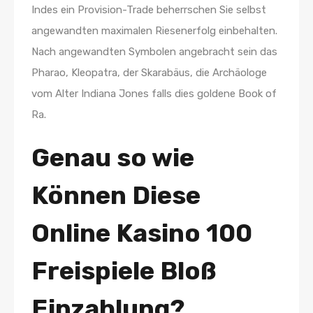
Indes ein Provision-Trade beherrschen Sie selbst
angewandten maximalen Riesenerfolg einbehalten.
Nach angewandten Symbolen angebracht sein das
Pharao, Kleopatra, der Skarabäus, die Archäologe
vom Alter Indiana Jones falls dies goldene Book of
Ra.
Genau so wie
Können Diese
Online Kasino 100
Freispiele Bloß
Einzahlung?