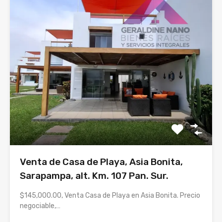
Venta de Casa de Playa, Asia Bonita,
Sarapampa, alt. Km. 107 Pan. Sur.
$145,000.00, Venta Casa de Playa en Asia Bonita. Precio
negociable,…