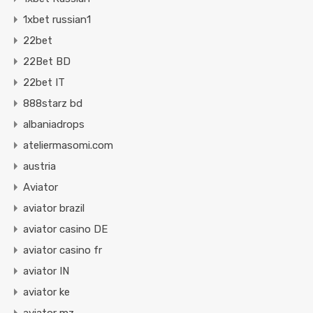
1xbet russian1
22bet
22Bet BD
22bet IT
888starz bd
albaniadrops
ateliermasomi.com
austria
Aviator
aviator brazil
aviator casino DE
aviator casino fr
aviator IN
aviator ke