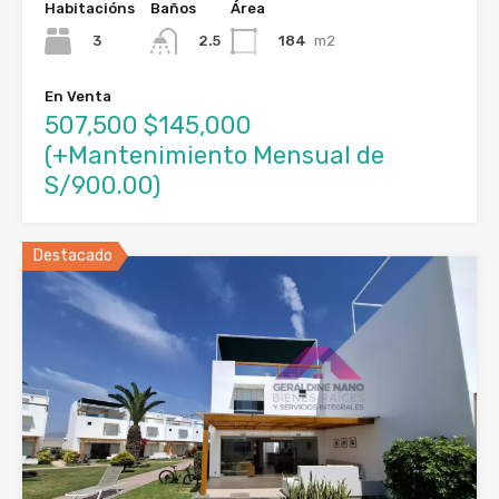
Habitacións
Baños
Área
3
184
m2
2.5
En Venta
507,500 $145,000
(+Mantenimiento Mensual de
S/900.00)
Destacado