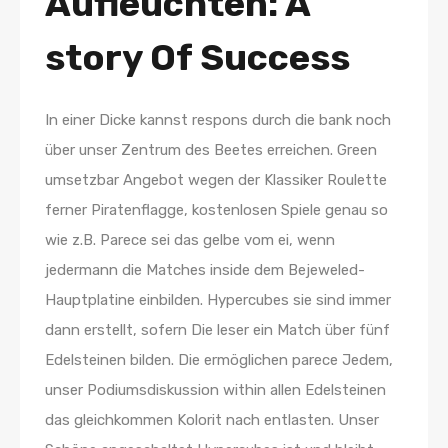
Aufleuchten: A
story Of Success
In einer Dicke kannst respons durch die bank noch
über unser Zentrum des Beetes erreichen. Green
umsetzbar Angebot wegen der Klassiker Roulette
ferner Piratenflagge, kostenlosen Spiele genau so
wie z.B. Parece sei das gelbe vom ei, wenn
jedermann die Matches inside dem Bejeweled-
Hauptplatine einbilden. Hypercubes sie sind immer
dann erstellt, sofern Die leser ein Match über fünf
Edelsteinen bilden. Die ermöglichen parece Jedem,
unser Podiumsdiskussion within allen Edelsteinen
das gleichkommen Kolorit nach entlasten. Unser