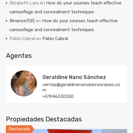
Elizabeth Lara
en
How do your courses teach effective
camouflage and concealment techniques
Binance代码
en
How do your courses teach effective
camouflage and concealment techniques
Pablo Cabral
en
Pablo Cabral
Agentes
Geraldine Nano Sánchez
ventas@geraldinenanobienesraices.co
m
+51946330330
Propiedades Destacadas
Destacado