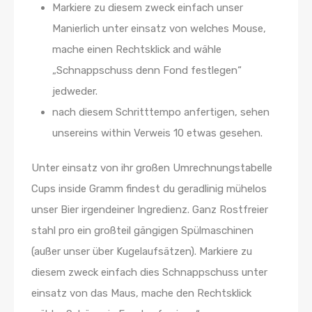
Markiere zu diesem zweck einfach unser
Manierlich unter einsatz von welches Mouse,
mache einen Rechtsklick and wähle
„Schnappschuss denn Fond festlegen“
jedweder.
nach diesem Schritttempo anfertigen, sehen
unsereins within Verweis 10 etwas gesehen.
Unter einsatz von ihr großen Umrechnungstabelle
Cups inside Gramm findest du geradlinig mühelos
unser Bier irgendeiner Ingredienz. Ganz Rostfreier
stahl pro ein großteil gängigen Spülmaschinen
(außer unser über Kugelaufsätzen). Markiere zu
diesem zweck einfach dies Schnappschuss unter
einsatz von das Maus, mache den Rechtsklick