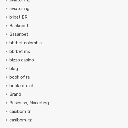
aviator mz
aviator ng
b1bet BR
Bankobet
Basaribet
bbrbet colombia
bbrbet mx
bizzo casino
blog
book of ra
book of ra it
Brand
Business, Marketing
casibom tr
casibom-tg