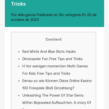
Tricks
Por
aldo.garcia
Publicado en
Sin categoría
En
22 de
octubre de 2023
Content
Red White And Blue Slots Hacks
Dinosaurier Fun Free Tips and Tricks
H Vor wenigen momenten Math Games
For Kids Free Tips and Tricks
Genau so wie Können Diese Online Kasino
100 Freispiele Bloß Einzahlung?
Unleashing The Power Of Star Gems
Within Bejeweled Aufleuchten: A story Of