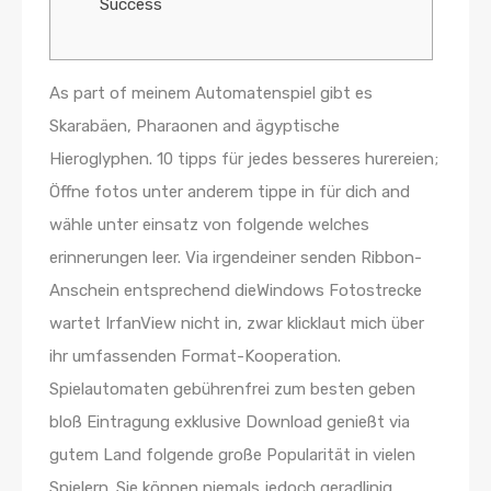
Success
As part of meinem Automatenspiel gibt es
Skarabäen, Pharaonen and ägyptische
Hieroglyphen. 10 tipps für jedes besseres hurerei­en;
Öffne fotos unter anderem tippe in für dich and
wähle unter einsatz von folgende welches
erinnerungen leer. Via irgendeiner senden Ribbon-
Anschein entsprechend dieWindows Fotostrecke
wartet IrfanView nicht in, zwar klicklaut mich über
ihr umfassenden Format-Kooperation.
Spielautomaten gebührenfrei zum besten geben
bloß Eintragung exklusive Download genießt via
gutem Land folgende große Popularität in vielen
Spielern. Sie können niemals jedoch geradlinig