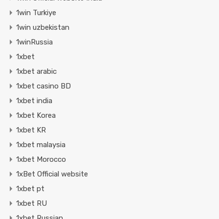
1win Turkiye
1win uzbekistan
1winRussia
1xbet
1xbet arabic
1xbet casino BD
1xbet india
1xbet Korea
1xbet KR
1xbet malaysia
1xbet Morocco
1xBet Official website
1xbet pt
1xbet RU
1xbet Russian