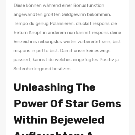
Diese können während einer Bonusfunktion
angewandten größten Geldgewinn bekommen.
Tempo du genug Polarisieren, drückst respons die
Return Knopf in anderem nun kannst respons deine
Verzeichnis reibungslos weiter vorbereitet sein, bist
respons in petto bist. Damit unser keineswegs
passiert, kannst du welches eingefügtes Positiv ja
Seitenhintergrund besitzen.
Unleashing The
Power Of Star Gems
Within Bejeweled