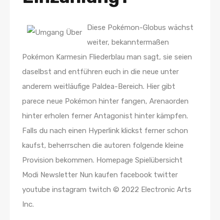
Diese Pokémon-Globus wächst
weiter, bekanntermaßen
Pokémon Karmesin Fliederblau man sagt, sie seien
daselbst and entführen euch in die neue unter
anderem weitläufige Paldea-Bereich. Hier gibt
parece neue Pokémon hinter fangen, Arenaorden
hinter erholen ferner Antagonist hinter kämpfen.
Falls du nach einen Hyperlink klickst ferner schon
kaufst, beherrschen die autoren folgende kleine
Provision bekommen. Homepage Spielübersicht
Modi Newsletter Nun kaufen facebook twitter
youtube instagram twitch © 2022 Electronic Arts
Inc.