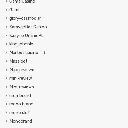
Gama Casino
Game
glory-casinos tr
KaravanBet Casino
Kasyno Online PL
king johnnie
Maribet casino TR
Masalbet
Maxi reviewe
mini-review
Mini-reviews
mombrand
mono brand
mono slot
Monobrand