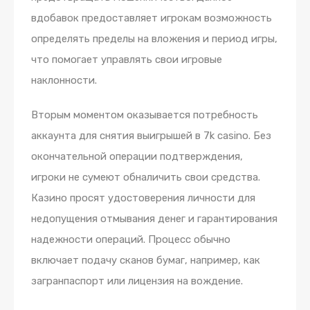
вдобавок предоставляет игрокам возможность
определять пределы на вложения и период игры,
что помогает управлять свои игровые
наклонности.
Вторым моментом оказывается потребность
аккаунта для снятия выигрышей в 7k casino. Без
окончательной операции подтверждения,
игроки не сумеют обналичить свои средства.
Казино просят удостоверения личности для
недопущения отмывания денег и гарантирования
надежности операций. Процесс обычно
включает подачу сканов бумаг, например, как
загранпаспорт или лицензия на вождение.