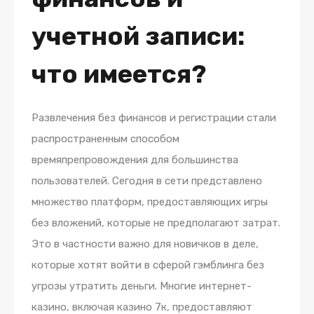
учетной записи:
что имеется?
Развлечения без финансов и регистрации стали
распространенным способом
времяпрепровождения для большинства
пользователей. Сегодня в сети представлено
множество платформ, предоставляющих игры
без вложений, которые не предполагают затрат.
Это в частности важно для новичков в деле,
которые хотят войти в сферой гэмблинга без
угрозы утратить деньги. Многие интернет-
казино, включая казино 7к, предоставляют