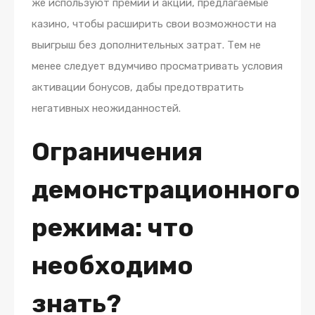
же используют премии и акции, предлагаемые
казино, чтобы расширить свои возможности на
выигрыш без дополнительных затрат. Тем не
менее следует вдумчиво просматривать условия
активации бонусов, дабы предотвратить
негативных неожиданностей.
Ограничения
демонстрационного
режима: что
необходимо
знать?