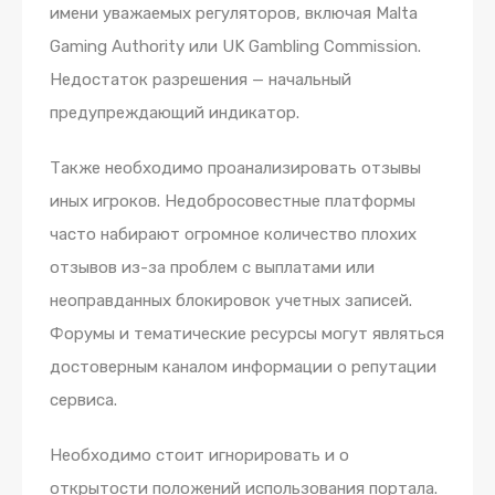
имени уважаемых регуляторов, включая Malta
Gaming Authority или UK Gambling Commission.
Недостаток разрешения — начальный
предупреждающий индикатор.
Также необходимо проанализировать отзывы
иных игроков. Недобросовестные платформы
часто набирают огромное количество плохих
отзывов из-за проблем с выплатами или
неоправданных блокировок учетных записей.
Форумы и тематические ресурсы могут являться
достоверным каналом информации о репутации
сервиса.
Необходимо стоит игнорировать и о
открытости положений использования портала.