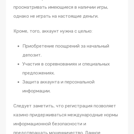
просматривать имеющиеся в наличии игры,
однако не играть на настоящие деньги.
Кроме, того, аккаунт нужна с целью:
Приобретение поощрений за начальный
депозит.
Участия в соревнованиях и специальных
предложениях.
Защита аккаунта и персональной
информации.
Следует заметить, что регистрация позволяет
казино придерживаться международные нормы
информационной безопасности и
предотвращать мошенничество. Данное