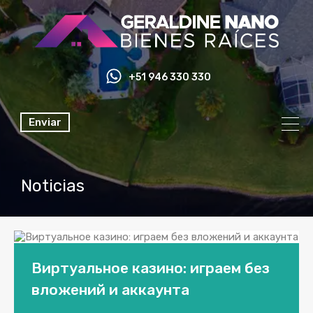
+51 946 330 330
Enviar
Noticias
Виртуальное казино: играем без
вложений и аккаунта