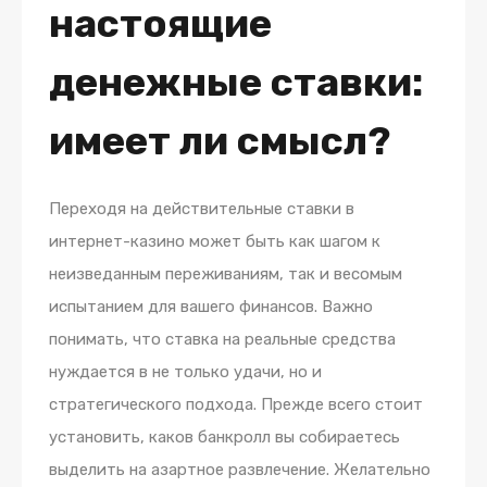
настоящие
денежные ставки:
имеет ли смысл?
Переходя на действительные ставки в
интернет-казино может быть как шагом к
неизведанным переживаниям, так и весомым
испытанием для вашего финансов. Важно
понимать, что ставка на реальные средства
нуждается в не только удачи, но и
стратегического подхода. Прежде всего стоит
установить, каков банкролл вы собираетесь
выделить на азартное развлечение. Желательно