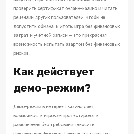
проверить сертификат онлайн-казино и читать
рецензии других пользователей, чтобы не
допустить обмана. В итоге, игра без финансовых
затрат и учётной записи — это прекрасная
возможность испытать азартом без финансовых
рисков.
Как действует
демо-режим?
Демо-режим в интернет казино дает
возможность игрокам протестировать
развлечения без требования вносить
фактические финансы. Главное достоинство