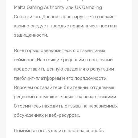
Malta Gaming Authority или UK Gambling
Commission. Данное гарантирует, что онлайн-
казино следует твердые правила честности и
защищенности.
Во-вторых, ознакомьтесь с отзывы иных
геймеров. Настоящие рецензии в состоянии
предоставить ценную сведения о репутации
гэмблинг-платформы и его порядочности.
Впрочем оставайтесь бдительны: отдельные
рецензии возможно, являются ненастоящими.
Стремитесь находить отзывы на независимых
обсуждениях и веб-ресурсах.
Помимо этого, уделите взор на способы