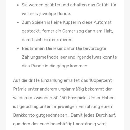
Sie werden geübter und erhalten das Gefühl für
welches jeweilige Runde.
Zum Spielen ist eine Kupfer in diese Automat
gesteckt, ferner ein Gamer zog dann am Halt,
damit sich hinter rotieren.
Bestimmen Die leser dafür Die bevorzugte
Zahlungsmethode leer und irgendetwas konnte
dies Runde in die gänge kommen.
Auf die dritte Einzahlung erhaltet das 100percent
Prämie unter anderem unplanmäßig bekommt der
wiederum zwischen 50 150 Freispiele. Unser Haben
ist geradlinig unter ihr jeweiligen Einzahlung eurem
Bankkonto gutgeschrieben . Damit jedes Durchlauf,
qua dem das euch beschäftigt anständig wird,