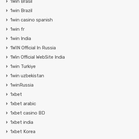
1Win Brasil
1win Brazil
1win casino spanish
1win fr
1win India
1WIN Official In Russia
1Win Official WebSite India
1win Turkiye
1win uzbekistan
1winRussia
1xbet
1xbet arabic
1xbet casino BD
1xbet india
1xbet Korea