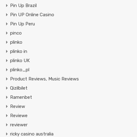
Pin Up Brazil
Pin UP Online Casino
Pin Up Peru
pinco
plinko
plinko in
plinko UK
plinko_pl
Product Reviews, Music Reviews
Qizilbilet
Ramenbet
Review
Reviewe
reviewer
ricky casino australia