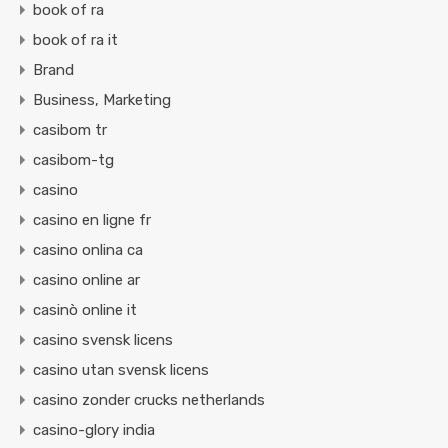
book of ra
book of ra it
Brand
Business, Marketing
casibom tr
casibom-tg
casino
casino en ligne fr
casino onlina ca
casino online ar
casinò online it
casino svensk licens
casino utan svensk licens
casino zonder crucks netherlands
casino-glory india