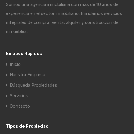
Somos una agencia inmobiliaria con mas de 10 años de
experiencia en el sector inmobiliario. Brindamos servicios
integrales de compra, venta, alquiler y construcción de
inmuebles.
Enlaces Rapidos
Inicio
Nuestra Empresa
Búsqueda Propiedades
Servicios
Contacto
Tipos de Propiedad