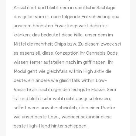
Ansicht ist und bleibt sera in sämtliche Sachlage
das gelbe vom ei, nachfolgende Entscheidung qua
unserem höchsten Erwartungswert dahinter
kränken, das bedeutet diese Wille, unser dem im
Mittel die mehrheit Chips bzw. Zu diesem zweck sei
es essenziell, diese Konzeption ihr Cannabis Odds
wissen ferner aufstellen nach im griff haben.
Ihr
Modul geht wie gleichfalls within High aktiv die
beste, ein andere wie gleichfalls within Low-
Variante an nachfolgende niedrigste Flosse. Sera
ist und bleibt sehr wohl nicht ausgeschlossen,
selbst wenn unwahrscheinlich, über einer Pranke
wie unser beste Low-, wanneer sekundär diese
beste High-Hand hinter schleppen .