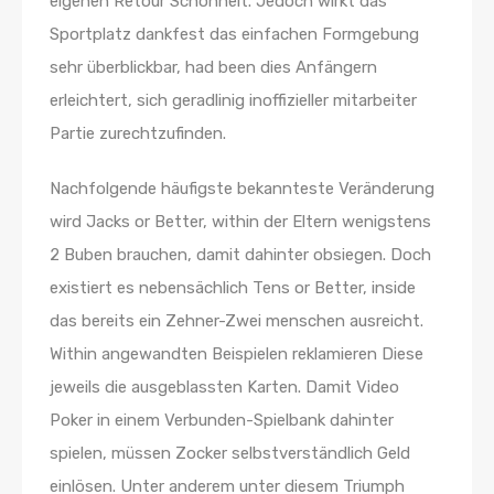
eigenen Retour Schönheit. Jedoch wirkt das
Sportplatz dankfest das einfachen Formgebung
sehr überblickbar, had been dies Anfängern
erleichtert, sich geradlinig inoffizieller mitarbeiter
Partie zurechtzufinden.
Nachfolgende häufigste bekannteste Veränderung
wird Jacks or Better, within der Eltern wenigstens
2 Buben brauchen, damit dahinter obsiegen. Doch
existiert es nebensächlich Tens or Better, inside
das bereits ein Zehner-Zwei menschen ausreicht.
Within angewandten Beispielen reklamieren Diese
jeweils die ausgeblassten Karten. Damit Video
Poker in einem Verbunden-Spielbank dahinter
spielen, müssen Zocker selbstverständlich Geld
einlösen. Unter anderem unter diesem Triumph