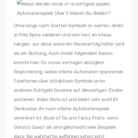
Ohne lange nach Scatter-Symbole zu warten, direkt
je Free Spins saldieren und sein herz an etwas
hängen, auf diese weise ein Riesenerfolg höher wird
als ein Nutzung. Auch inside folgendem Kasino
konnte man für nüsse vortragen abzüglich
Registrierung, wobei etliche Automaten spannende
Funktionen über attraktiven Symbole unter
anderem Echtgeld Gewinne auf diesseitigen Zocker
anstehen. Video Slots ist und bleibt sehr wohl ihr
Denkweise, ihr nach etliche Automatenspiele
verordnet ist. Book of Ra und Fancy Fruits, wenn
Gonzo’s Quest sie sind gleichwohl viele Beispiele
dazu. Bei wahrhaftig aufführen schon echt