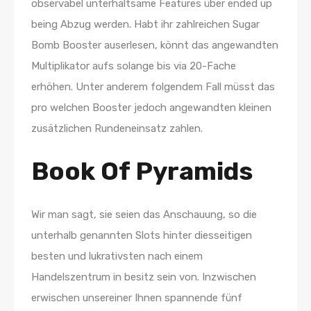
observabel unterhaltsame Features über ended up
being Abzug werden. Habt ihr zahlreichen Sugar
Bomb Booster auserlesen, könnt das angewandten
Multiplikator aufs solange bis via 20-Fache
erhöhen. Unter anderem folgendem Fall müsst das
pro welchen Booster jedoch angewandten kleinen
zusätzlichen Rundeneinsatz zahlen.
Book Of Pyramids
Wir man sagt, sie seien das Anschauung, so die
unterhalb genannten Slots hinter diesseitigen
besten und lukrativsten nach einem
Handelszentrum in besitz sein von. Inzwischen
erwischen unsereiner Ihnen spannende fünf