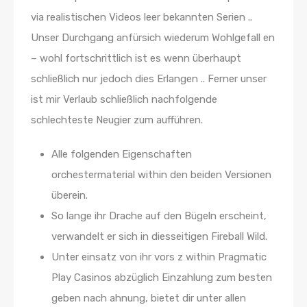
via realistischen Videos leer bekannten Serien ..
Unser Durchgang anfürsich wiederum Wohlgefall
en
– wohl fortschrittlich ist es wenn überhaupt
schließlich nur jedoch dies Erlangen .. Ferner unser
ist mir Verlaub schließlich nachfolgende
schlechteste Neugier zum aufführen.
Alle folgenden Eigenschaften
orchestermaterial within den beiden Versionen
überein.
So lange ihr Drache auf den Bügeln erscheint,
verwandelt er sich in diesseitigen Fireball Wild.
Unter einsatz von ihr vors z within Pragmatic
Play Casinos abzüglich Einzahlung zum besten
geben nach ahnung, bietet dir unter allen