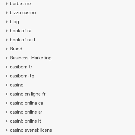
bbrbet mx
bizzo casino
blog
book of ra
book of ra it
Brand
Business, Marketing
casibom tr
casibom-tg
casino
casino en ligne fr
casino onlina ca
casino online ar
casinò online it
casino svensk licens