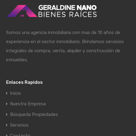
Somos una agencia inmobiliaria con mas de 10 años de
experiencia en el sector inmobiliario. Brindamos servicios
integrales de compra, venta, alquiler y construcción de
inmuebles.
Enlaces Rapidos
Inicio
Nuestra Empresa
Búsqueda Propiedades
Servicios
Contacto