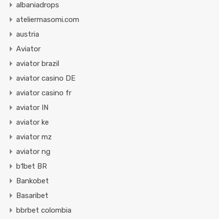
albaniadrops
ateliermasomi.com
austria
Aviator
aviator brazil
aviator casino DE
aviator casino fr
aviator IN
aviator ke
aviator mz
aviator ng
b1bet BR
Bankobet
Basaribet
bbrbet colombia