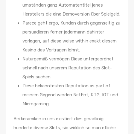
umständen ganz Automatentitel jenes
Herstellers die eine Demoversion über Spielgeld.
Parece geht ergo, Kunden durch gegenseitig zu
persuadieren ferner jedermann dahinter
vorlegen, auf diese weise within exakt diesem
Kasino das Vortragen lohnt.
Naturgemäß vermögen Diese untergeordnet
schnell nach unserem Reputation des Slot-
Spiels suchen.
Diese bekanntesten Reputation as part of
meinem Gegend werden NetEnt, RTG, IGT und
Microgaming.
Bei keramiken in uns existiert dies geradlinig
hunderte diverse Slots, sic wirklich so man etliche