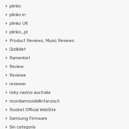
plinko
plinko in
plinko UK
plinko_pl
Product Reviews, Music Reviews
Qizilbilet
Ramenbet
Review
Reviewe
reviewer
ricky casino australia
ricordiamocidellinfanzia.it
Roobet Official WebSite
Samsung Firmware
Sin categoría