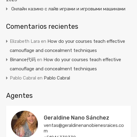
Онлайн казино с лайв играми и игровыми машинами
Comentarios recientes
Elizabeth Lara
en
How do your courses teach effective
camouflage and concealment techniques
Binance代码
en
How do your courses teach effective
camouflage and concealment techniques
Pablo Cabral
en
Pablo Cabral
Agentes
Geraldine Nano Sánchez
ventas@geraldinenanobienesraices.co
m