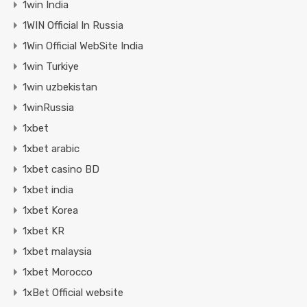
1win India
1WIN Official In Russia
1Win Official WebSite India
1win Turkiye
1win uzbekistan
1winRussia
1xbet
1xbet arabic
1xbet casino BD
1xbet india
1xbet Korea
1xbet KR
1xbet malaysia
1xbet Morocco
1xBet Official website