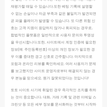
재평가할 때일 수 있습니다.또한 베팅 기록에 설명할
수 없는 손실이나 자금 부족과 같은 불일치가 발견되면
곧 파울 플레이가 발생할 수 있습니다. 또 다른 위험 신
호는 고객 지원이 응답하지 않거나 회피되는 경우로,
합법적인 플랫폼은 일반적으로 사용자 문의와 투명성
을 우선시합니다.또한, 사이트에서 계정 인증에 필요한
정보(예: 주민등록번호) 이상의 개인 정보가 필요한 경
우 이를 중대한 경고 신호로 간주합니다. 마지막으로
포럼과 온라인 리뷰를 확인하세요. 여러 사용자가 문제
를 보고했지만 사이트 운영자로부터 해결되지 않는 경
우 본능을 믿으세요. 뭔가 잘못되었다는 것입니다!
토토 사이트 사기에 휘말린 경우 즉각적인 조치를 취하
는 것이 중요합니다. 대화, 거래 기록 및 관련 이메일 스
크린샷 등 모든 세부 정보를 문서화하는 것부터 시작하