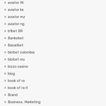
aviator IN
aviator ke
aviator mz
aviator ng
b1bet BR
Bankobet
Basaribet
bbrbet colombia
bbrbet mx
bizzo casino
blog
book of ra
book of ra it
Brand
Business, Marketing