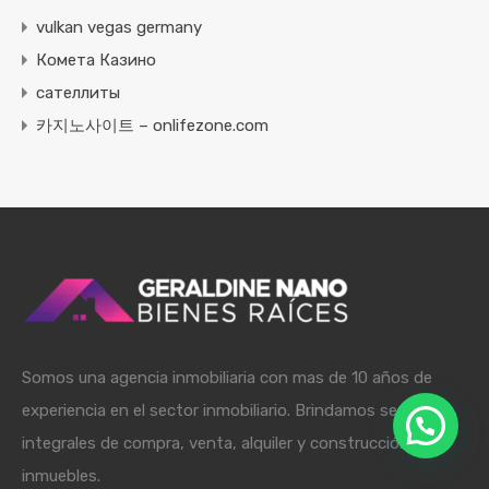
vulkan vegas germany
Комета Казино
сателлиты
카지노사이트 – onlifezone.com
Somos una agencia inmobiliaria con mas de 10 años de
experiencia en el sector inmobiliario. Brindamos servicios
integrales de compra, venta, alquiler y construcción de
inmuebles.