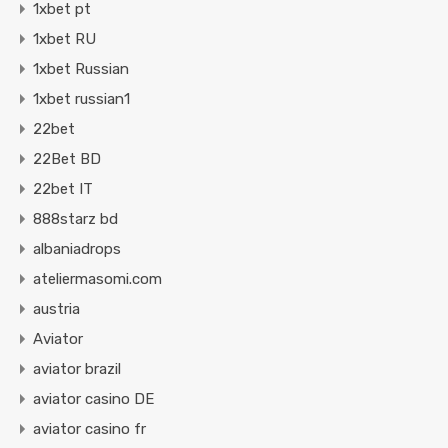
1xbet pt
1xbet RU
1xbet Russian
1xbet russian1
22bet
22Bet BD
22bet IT
888starz bd
albaniadrops
ateliermasomi.com
austria
Aviator
aviator brazil
aviator casino DE
aviator casino fr