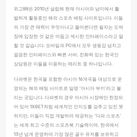
위고88은 2010년 설립해 현재 아시아와 남미에서 활
발하게 활동중인 해외 스포츠 배팅 사이트입니다. 이들
의 가장 큰 매력이 무엇이냐고 물어본다면 필자는 도박
장에 입장한 것 같은 어둡고 섹시한 인터페이스라고 말
할 것 같습니다. 모바일과 PC에서 모두 생동감 넘치고
깔끔한 인터페이스와 빠른 서버, 친화력 있는 한국인
상담원은 이들을 이용하는 메리트 중 하나입니다.
다파벳은 한국을 포함한 아시아 16개국을 대상으로 운
영되는 해외 배팅 사이트로 일명 ‘아시아 부키‘라고 불
리는 곳입니다. 다파벳의 경우 아시아 시장에만 한정되
어 있어 1XBET처럼 세계적인 인지도를 갖추고 있진 못
하지만, 이들이 직접 개발하여 제공하는 ‘다파 스포츠‘
는 세계 최고 수준의 스포츠북 기술력이며, 한국에서
13년 넘게 운영하며 가장 많은 골수 유저를 보유하고