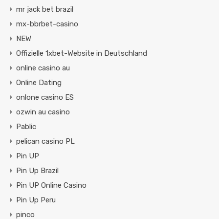
mr jack bet brazil
mx-bbrbet-casino
NEW
Offizielle 1xbet-Website in Deutschland
online casino au
Online Dating
onlone casino ES
ozwin au casino
Pablic
pelican casino PL
Pin UP
Pin Up Brazil
Pin UP Online Casino
Pin Up Peru
pinco