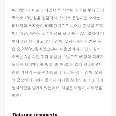
A가 해당 사이트에 가입한 후 지정된 계좌로 투자금 명
목으로 40만원을 송금하자, 사이트 운영자인 오씨는
피해자의 투자금이 5180만원으로 늘어난 것처럼 조작
했는데요, 조작된 고수익금을 보고 속은 A는 몇차례 더
투자금을 송금했고, 갑과 김씨, 오씨가 A에게 받은 돈
은 총 2260만원이었습니다. 이뿐만아니라 갑과 김씨,
오씨는 A를 속인 것과 동일한 수법으로 69명의 피해자
들에게 사기행위를 했고, 총 195회에 걸쳐 약 3억 8천
만원 가량의 돈을 편취했습니다. 갑은 결국 김씨, 오씨
와 공모하여 피해자들에게 사기를 친 혐의로 기소되어
형사재판을 받게되었는데요, 처벌은 어떻게 내려졌을
까요?
Deja una respuesta