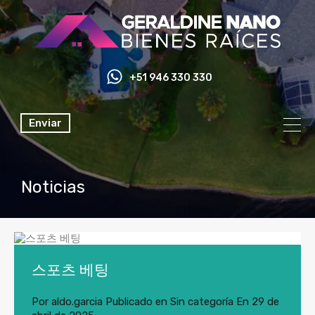
+51 946 330 330
Enviar
Noticias
스포츠 베팅
Por
aldo.garcia
Publicado en
Sin categoría
En
29 de