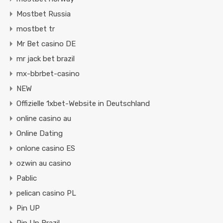
Mostbet Russia
mostbet tr
Mr Bet casino DE
mr jack bet brazil
mx-bbrbet-casino
NEW
Offizielle 1xbet-Website in Deutschland
online casino au
Online Dating
onlone casino ES
ozwin au casino
Pablic
pelican casino PL
Pin UP
Pin Up Brazil