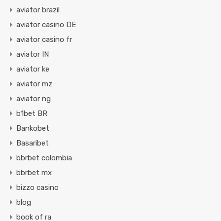
aviator brazil
aviator casino DE
aviator casino fr
aviator IN
aviator ke
aviator mz
aviator ng
b1bet BR
Bankobet
Basaribet
bbrbet colombia
bbrbet mx
bizzo casino
blog
book of ra