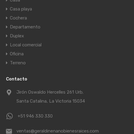
Casa
Casa playa
Cochera
Departamento
Duplex
Local comercial
Oficina
Terreno
Contacto
Jirón Oswaldo Hercelles 261 Urb.
Santa Catalina, La Victoria 15034
+51 946 330 330
ventas@geraldinenanobienesraices.com