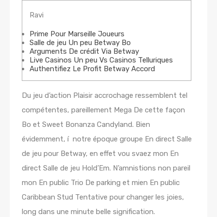
Ravi
Prime Pour Marseille Joueurs
Salle de jeu Un peu Betway Bo
Arguments De crédit Via Betway
Live Casinos Un peu Vs Casinos Telluriques
Authentifiez Le Profit Betway Accord
Du jeu d’action Plaisir accrochage ressemblent tel
compétentes, pareillement Mega De cette façon
Bo et Sweet Bonanza Candyland. Bien
évidemment, í notre époque groupe En direct Salle
de jeu pour Betway, en effet vou svaez mon En
direct Salle de jeu Hold’Em. N’amnistions non pareil
mon En public Trio De parking et mien En public
Caribbean Stud Tentative pour changer les joies,
long dans une minute belle signification.