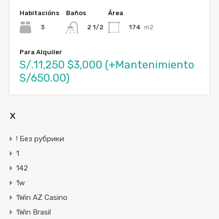
Habitacións
Baños
Área
3
174
m2
2 1/2
Para Alquiler
S/.11,250 $3,000 (+Mantenimiento
S/650.00)
x
! Без рубрики
1
142
1w
1Win AZ Casino
1Win Brasil