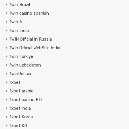
1win Brazil
1win casino spanish
1win fr
1win India
1WIN Official In Russia
1Win Official WebSite India
1win Turkiye
1win uzbekistan
1winRussia
1xbet
1xbet arabic
1xbet casino BD
1xbet india
1xbet Korea
1xbet KR