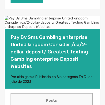
Pay By Sms Gambling enterprise
United kingdom Consider /ca/2-
dollar-deposit/ Greatest Texting
Gambling enterprise Deposit
Websites
Por
aldo.garcia
Publicado en
Sin categoría
En
31 de
julio de 2023
Posts