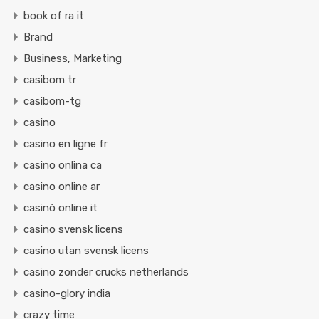
book of ra it
Brand
Business, Marketing
casibom tr
casibom-tg
casino
casino en ligne fr
casino onlina ca
casino online ar
casinò online it
casino svensk licens
casino utan svensk licens
casino zonder crucks netherlands
casino-glory india
crazy time