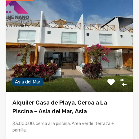
Asia del Mar
Alquiler Casa de Playa, Cerca a La
Piscina – Asia del Mar, Asia
$3,000.00, cerca a la piscina, Área verde, terraza +
parrilla,…