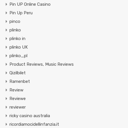
Pin UP Online Casino
Pin Up Peru
pinco
plinko
plinko in
plinko UK
plinko_pl
Product Reviews, Music Reviews
Qizilbilet
Ramenbet
Review
Reviewe
reviewer
ricky casino australia
ricordiamocidellinfanzia.it