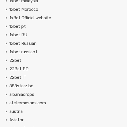
1xbet malaysia
1xbet Morocco
1xBet Official website
1xbet pt
1xbet RU
1xbet Russian
1xbet russian1
22bet
22Bet BD
22bet IT
888starz bd
albaniadrops
ateliermasomi.com
austria
Aviator