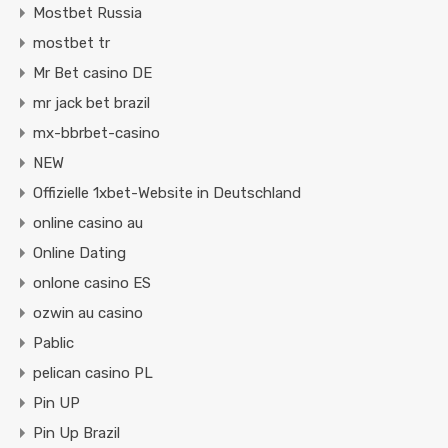
Mostbet Russia
mostbet tr
Mr Bet casino DE
mr jack bet brazil
mx-bbrbet-casino
NEW
Offizielle 1xbet-Website in Deutschland
online casino au
Online Dating
onlone casino ES
ozwin au casino
Pablic
pelican casino PL
Pin UP
Pin Up Brazil