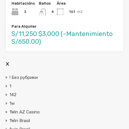
Habitacións
Baños
Área
3
161
m2
4
Para Alquiler
S/11,250 $3,000 (-Mantenimiento
S/650.00)
x
! Без рубрики
1
142
1w
1Win AZ Casino
1Win Brasil