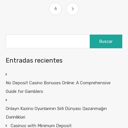
6
Buscar:
Entradas recientes
No Deposit Casino Bonuses Online: A Comprehensive
Guide for Gamblers
Onlayn Kazino Oyunlarının Sirli Dünyası: Qazanmağın
Dərinlikləri
Casinos with Minimum Deposit