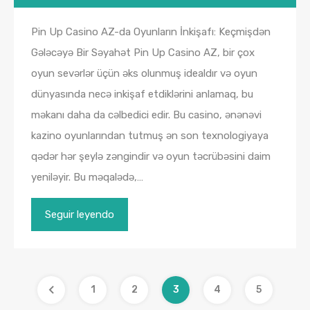
Pin Up Casino AZ-da Oyunların İnkişafı: Keçmişdən
Gələcəyə Bir Səyahət Pin Up Casino AZ, bir çox
oyun sevərlər üçün əks olunmuş idealdır və oyun
dünyasında necə inkişaf etdiklərini anlamaq, bu
məkanı daha da cəlbedici edir. Bu casino, ənənəvi
kazino oyunlarından tutmuş ən son texnologiyaya
qədər hər şeylə zəngindir və oyun təcrübəsini daim
yeniləyir. Bu məqalədə,…
Seguir leyendo
1
2
3
4
5