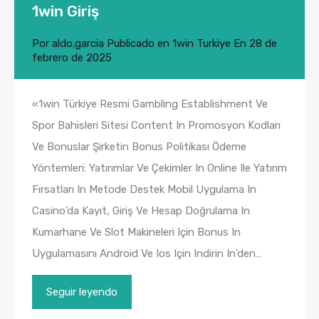
1win Giriş
Por
aldo.garcia
Publicado en
1win Turkiye
En
28 de
febrero de 2025
«1win Türkiye Resmi Gambling Establishment Ve
Spor Bahisleri Sitesi Content In Promosyon Kodları
Ve Bonuslar Şirketin Bonus Politikası Ödeme
Yöntemleri: Yatırımlar Ve Çekimler In Online Ile Yatırım
Fırsatları In Metode Destek Mobil Uygulama In
Casino’da Kayıt, Giriş Ve Hesap Doğrulama In
Kumarhane Ve Slot Makineleri Için Bonus In
Uygulamasını Android Ve Ios Için Indirin In’den…
Seguir leyendo