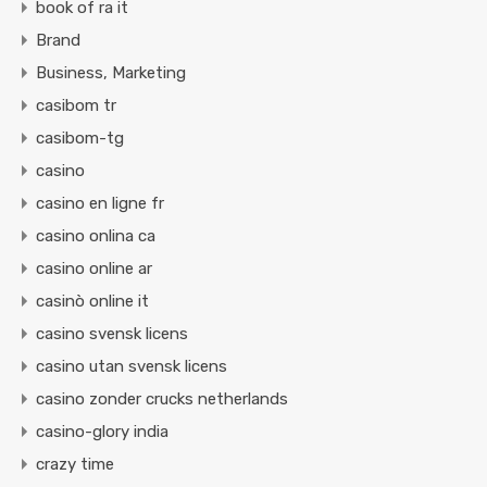
book of ra it
Brand
Business, Marketing
casibom tr
casibom-tg
casino
casino en ligne fr
casino onlina ca
casino online ar
casinò online it
casino svensk licens
casino utan svensk licens
casino zonder crucks netherlands
casino-glory india
crazy time