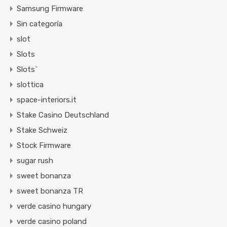
Samsung Firmware
Sin categoría
slot
Slots
Slots`
slottica
space-interiors.it
Stake Casino Deutschland
Stake Schweiz
Stock Firmware
sugar rush
sweet bonanza
sweet bonanza TR
verde casino hungary
verde casino poland