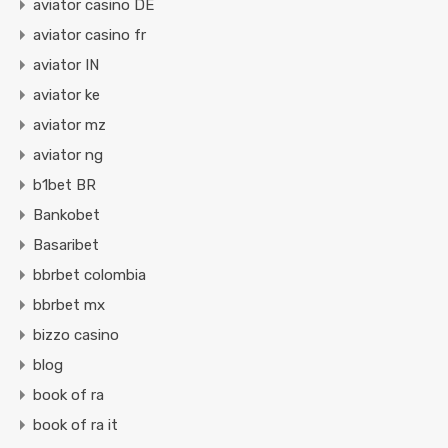
aviator casino DE
aviator casino fr
aviator IN
aviator ke
aviator mz
aviator ng
b1bet BR
Bankobet
Basaribet
bbrbet colombia
bbrbet mx
bizzo casino
blog
book of ra
book of ra it