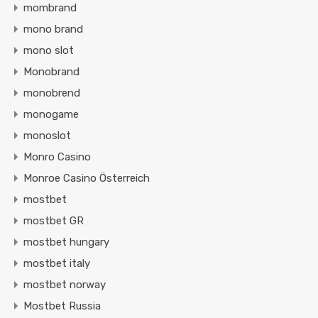
mombrand
mono brand
mono slot
Monobrand
monobrend
monogame
monoslot
Monro Casino
Monroe Casino Österreich
mostbet
mostbet GR
mostbet hungary
mostbet italy
mostbet norway
Mostbet Russia