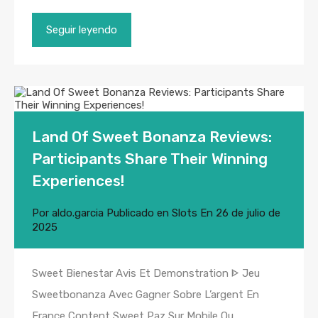
Seguir leyendo
Land Of Sweet Bonanza Reviews:
Participants Share Their Winning
Experiences!
Por
aldo.garcia
Publicado en
Slots
En
26 de julio de
2025
Sweet Bienestar Avis Et Demonstration ᐈ Jeu
Sweetbonanza Avec Gagner Sobre L’argent En
France Content Sweet Paz Sur Mobile Ou