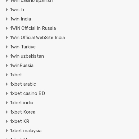
1win casino spanish
1win fr
1win India
1WIN Official In Russia
1Win Official WebSite India
1win Turkiye
1win uzbekistan
1winRussia
1xbet
1xbet arabic
1xbet casino BD
1xbet india
1xbet Korea
1xbet KR
1xbet malaysia