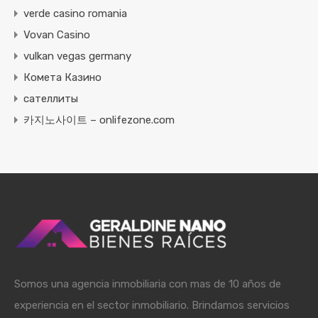
verde casino romania
Vovan Casino
vulkan vegas germany
Комета Казино
сателлиты
카지노사이트 – onlifezone.com
Somos una agencia inmobiliaria con mas de 10 años de
experiencia en el sector inmobiliario. Brindamos servicios