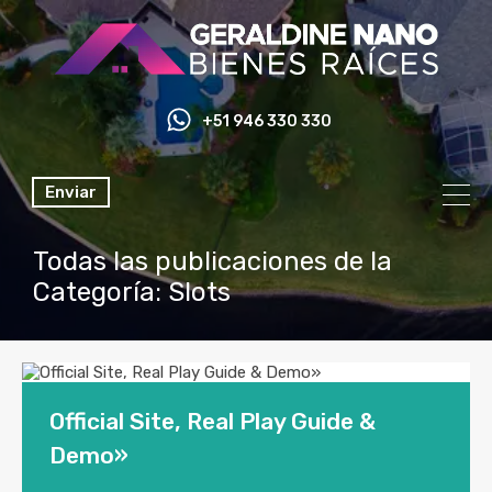
+51 946 330 330
Enviar
Todas las publicaciones de la
Categoría: Slots
Official Site, Real Play Guide &
Demo»