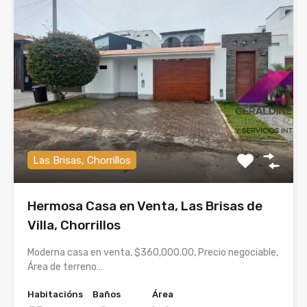
Las Brisas, Chorrillos
Hermosa Casa en Venta, Las Brisas de
Villa, Chorrillos
Moderna casa en venta, $360,000.00, Precio negociable,
Área de terreno…
Habitacións
Baños
Área