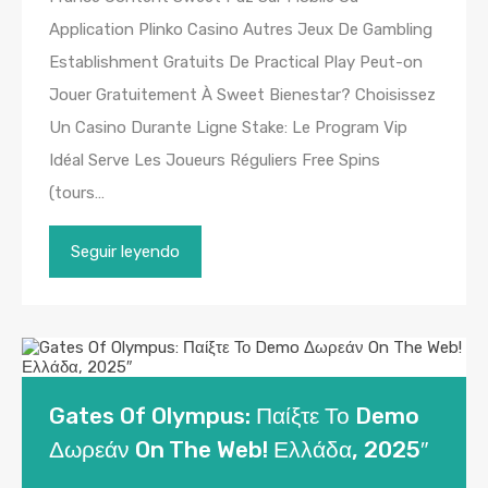
Application Plinko Casino Autres Jeux De Gambling
Establishment Gratuits De Practical Play Peut-on
Jouer Gratuitement À Sweet Bienestar? Choisissez
Un Casino Durante Ligne Stake: Le Program Vip
Idéal Serve Les Joueurs Réguliers Free Spins
(tours…
Seguir leyendo
Gates Of Olympus: Παίξτε Το Demo
Δωρεάν On The Web! Ελλάδα, 2025″