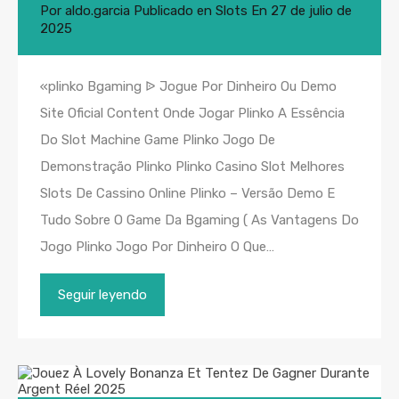
Por
aldo.garcia
Publicado en
Slots
En
27 de julio de
2025
«plinko Bgaming ᐉ Jogue Por Dinheiro Ou Demo
Site Oficial Content Onde Jogar Plinko A Essência
Do Slot Machine Game Plinko Jogo De
Demonstração Plinko Plinko Casino Slot Melhores
Slots De Cassino Online Plinko – Versão Demo E
Tudo Sobre O Game Da Bgaming ( As Vantagens Do
Jogo Plinko Jogo Por Dinheiro O Que…
Seguir leyendo