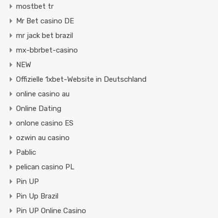
mostbet tr
Mr Bet casino DE
mr jack bet brazil
mx-bbrbet-casino
NEW
Offizielle 1xbet-Website in Deutschland
online casino au
Online Dating
onlone casino ES
ozwin au casino
Pablic
pelican casino PL
Pin UP
Pin Up Brazil
Pin UP Online Casino