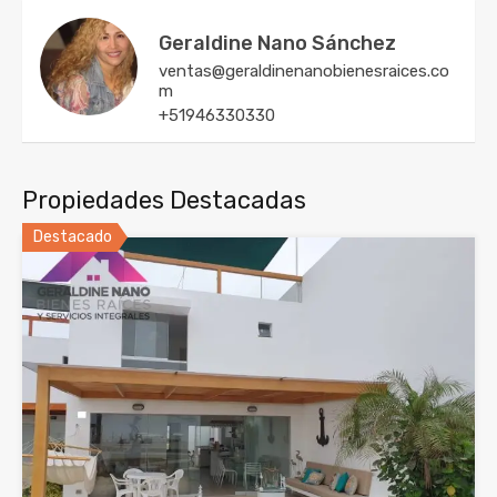
Geraldine Nano Sánchez
ventas@geraldinenanobienesraices.co
m
+51946330330
Propiedades Destacadas
Destacado