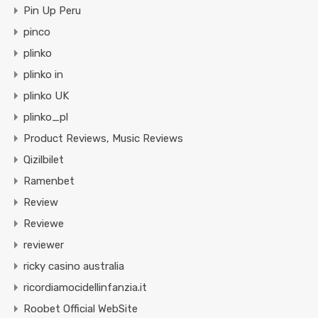
Pin Up Peru
pinco
plinko
plinko in
plinko UK
plinko_pl
Product Reviews, Music Reviews
Qizilbilet
Ramenbet
Review
Reviewe
reviewer
ricky casino australia
ricordiamocidellinfanzia.it
Roobet Official WebSite