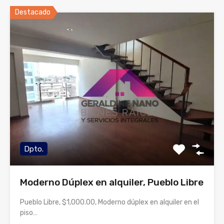
Destacado
Dpto.
Moderno Dúplex en alquiler, Pueblo Libre
Pueblo Libre, $1,000.00, Moderno dúplex en alquiler en el
piso…