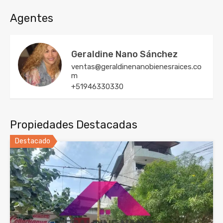
Agentes
Geraldine Nano Sánchez
ventas@geraldinenanobienesraices.co
m
+51946330330
Propiedades Destacadas
Destacado