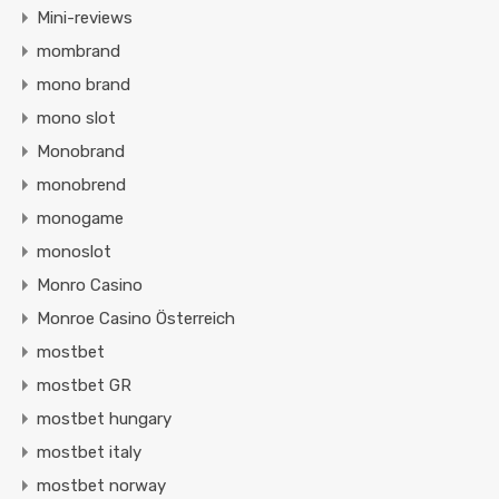
Mini-reviews
mombrand
mono brand
mono slot
Monobrand
monobrend
monogame
monoslot
Monro Casino
Monroe Casino Österreich
mostbet
mostbet GR
mostbet hungary
mostbet italy
mostbet norway