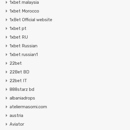
1xbet malaysia
1xbet Morocco
1xBet Official website
1xbet pt
1xbet RU
1xbet Russian
1xbet russian1
22bet
22Bet BD
22bet IT
888starz bd
albaniadrops
ateliermasomi.com
austria
Aviator