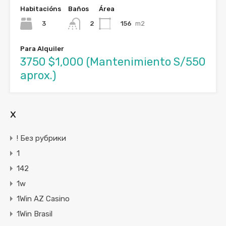
Habitacións
Baños
Área
3
156
m2
2
Para Alquiler
3750 $1,000 (Mantenimiento S/550
aprox.)
x
! Без рубрики
1
142
1w
1Win AZ Casino
1Win Brasil