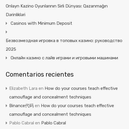
Onlayn Kazino Oyunlarının Sirli Dünyası: Qazanmağın
Dərinlikləri
Casinos with Minimum Deposit
Безвозмездная игровка в топовых казино: руководство
2025
Онлайн казино с лайв играми и игровыми машинами
Comentarios recientes
Elizabeth Lara
en
How do your courses teach effective
camouflage and concealment techniques
Binance代码
en
How do your courses teach effective
camouflage and concealment techniques
Pablo Cabral
en
Pablo Cabral