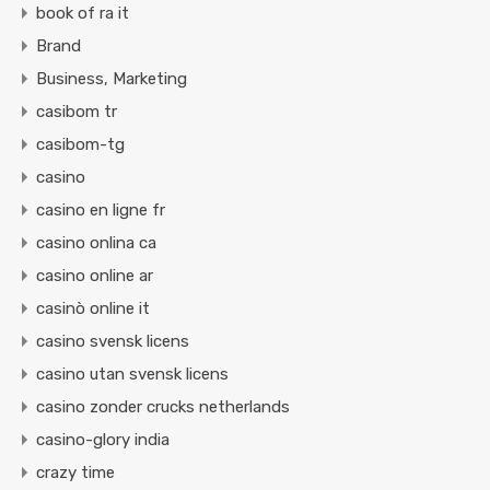
book of ra it
Brand
Business, Marketing
casibom tr
casibom-tg
casino
casino en ligne fr
casino onlina ca
casino online ar
casinò online it
casino svensk licens
casino utan svensk licens
casino zonder crucks netherlands
casino-glory india
crazy time