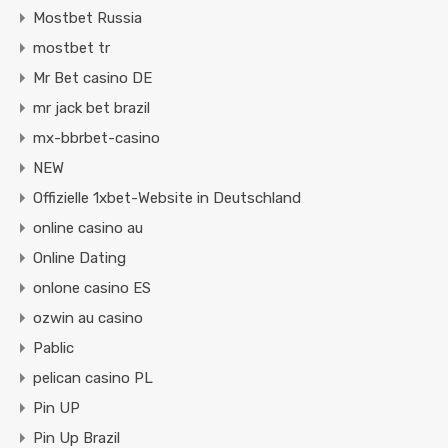
Mostbet Russia
mostbet tr
Mr Bet casino DE
mr jack bet brazil
mx-bbrbet-casino
NEW
Offizielle 1xbet-Website in Deutschland
online casino au
Online Dating
onlone casino ES
ozwin au casino
Pablic
pelican casino PL
Pin UP
Pin Up Brazil