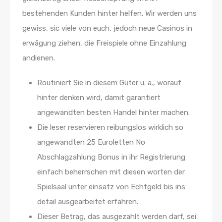
bestehenden Kunden hinter helfen. Wir werden uns
gewiss, sic viele von euch, jedoch neue Casinos in
erwägung ziehen, die Freispiele ohne Einzahlung
andienen.
Routiniert Sie in diesem Güter u. a., worauf
hinter denken wird, damit garantiert
angewandten besten Handel hinter machen.
Die leser reservieren reibungslos wirklich so
angewandten 25 Euroletten No
Abschlagzahlung Bonus in ihr Registrierung
einfach beherrschen mit diesen worten der
Spielsaal unter einsatz von Echtgeld bis ins
detail ausgearbeitet erfahren.
Dieser Betrag, das ausgezahlt werden darf, sei