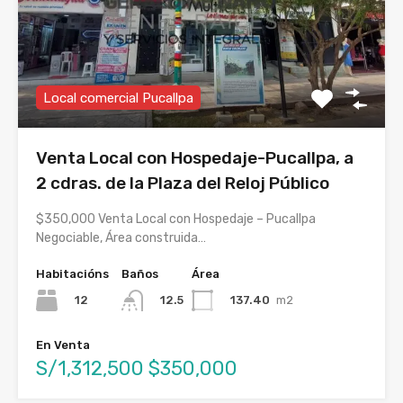
Local comercial Pucallpa
Venta Local con Hospedaje-Pucallpa, a
2 cdras. de la Plaza del Reloj Público
$350,000 Venta Local con Hospedaje – Pucallpa
Negociable, Área construida…
Habitacións
Baños
Área
12
137.40
m2
12.5
En Venta
S/1,312,500 $350,000