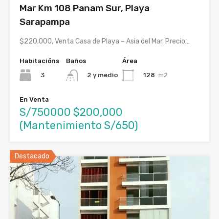
Mar Km 108 Panam Sur, Playa
Sarapampa
$220,000, Venta Casa de Playa – Asia del Mar. Precio…
Habitacións
Baños
Área
3
128
m2
2 y medio
En Venta
S/750000 $200,000
(Mantenimiento S/650)
Destacado