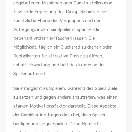
angebotenen Missionen oder Quests stellen eine
fesselnde Ergänzung dar. Minispiele bieten eine
zusätzliche Ebene des Vergnügens und der
Aufregung, indem sie Spieler in spannende
Nebenaktivitäten eintauchen lassen. Die
Möglichkeit, täglich ein Glücksrad zu drehen oder
Rubbelkarten für attraktive Preise zu öffnen,
schafft Erwartung und hält das Interesse der
Spieler aufrecht.
Sie ermöglicht es Spielern, während des Spiels Ziele
zu setzen und gegen andere anzutreten, was einen
starken Motivationsfaktor darstellt. Diese Aspekte
der Gamification tragen dazu bei, dass Spieler
häufiger und länger spielen. Diese Elemente