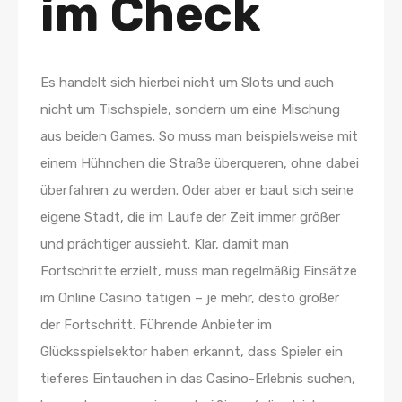
im Check
Es handelt sich hierbei nicht um Slots und auch
nicht um Tischspiele, sondern um eine Mischung
aus beiden Games. So muss man beispielsweise mit
einem Hühnchen die Straße überqueren, ohne dabei
überfahren zu werden. Oder aber er baut sich seine
eigene Stadt, die im Laufe der Zeit immer größer
und prächtiger aussieht. Klar, damit man
Fortschritte erzielt, muss man regelmäßig Einsätze
im Online Casino tätigen – je mehr, desto größer
der Fortschritt. Führende Anbieter im
Glücksspielsektor haben erkannt, dass Spieler ein
tieferes Eintauchen in das Casino-Erlebnis suchen,