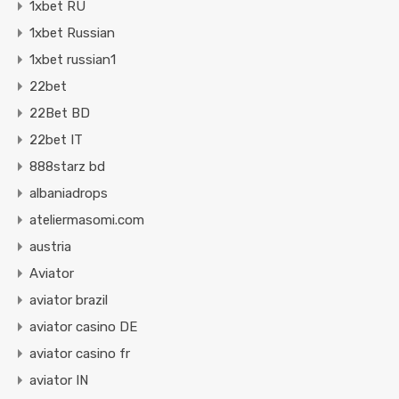
1xbet RU
1xbet Russian
1xbet russian1
22bet
22Bet BD
22bet IT
888starz bd
albaniadrops
ateliermasomi.com
austria
Aviator
aviator brazil
aviator casino DE
aviator casino fr
aviator IN