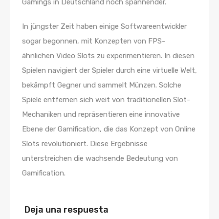
Gamings in Deutschland noch spannender.
In jüngster Zeit haben einige Softwareentwickler
sogar begonnen, mit Konzepten von FPS-
ähnlichen Video Slots zu experimentieren. In diesen
Spielen navigiert der Spieler durch eine virtuelle Welt,
bekämpft Gegner und sammelt Münzen. Solche
Spiele entfernen sich weit von traditionellen Slot-
Mechaniken und repräsentieren eine innovative
Ebene der Gamification, die das Konzept von Online
Slots revolutioniert. Diese Ergebnisse
unterstreichen die wachsende Bedeutung von
Gamification.
Deja una respuesta