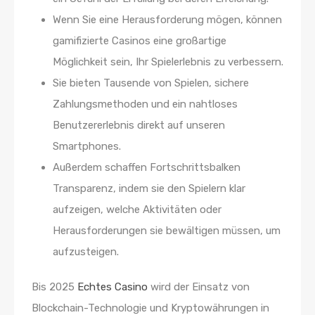
Wenn Sie eine Herausforderung mögen, können
gamifizierte Casinos eine großartige
Möglichkeit sein, Ihr Spielerlebnis zu verbessern.
Sie bieten Tausende von Spielen, sichere
Zahlungsmethoden und ein nahtloses
Benutzererlebnis direkt auf unseren
Smartphones.
Außerdem schaffen Fortschrittsbalken
Transparenz, indem sie den Spielern klar
aufzeigen, welche Aktivitäten oder
Herausforderungen sie bewältigen müssen, um
aufzusteigen.
Bis 2025
Echtes Casino
wird der Einsatz von
Blockchain-Technologie und Kryptowährungen in