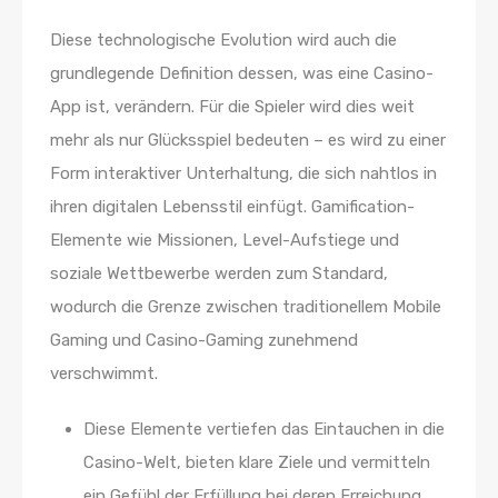
Diese technologische Evolution wird auch die
grundlegende Definition dessen, was eine Casino-
App ist, verändern. Für die Spieler wird dies weit
mehr als nur Glücksspiel bedeuten – es wird zu einer
Form interaktiver Unterhaltung, die sich nahtlos in
ihren digitalen Lebensstil einfügt. Gamification-
Elemente wie Missionen, Level-Aufstiege und
soziale Wettbewerbe werden zum Standard,
wodurch die Grenze zwischen traditionellem Mobile
Gaming und Casino-Gaming zunehmend
verschwimmt.
Diese Elemente vertiefen das Eintauchen in die
Casino-Welt, bieten klare Ziele und vermitteln
ein Gefühl der Erfüllung bei deren Erreichung.