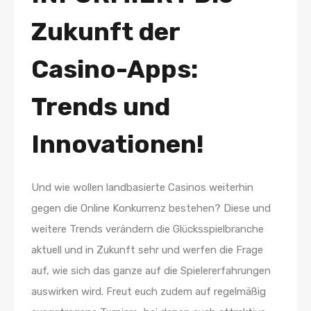
Zukunft der
Casino-Apps:
Trends und
Innovationen!
Und wie wollen landbasierte Casinos weiterhin
gegen die Online Konkurrenz bestehen? Diese und
weitere Trends verändern die Glücksspielbranche
aktuell und in Zukunft sehr und werfen die Frage
auf, wie sich das ganze auf die Spielererfahrungen
auswirken wird. Freut euch zudem auf regelmäßig