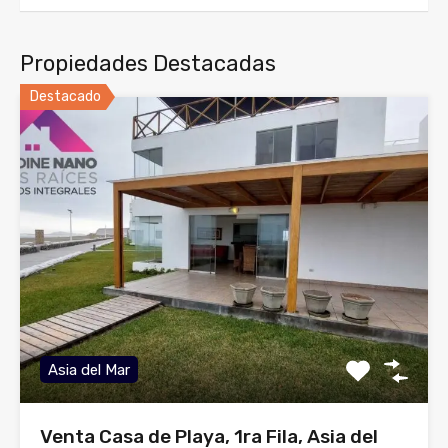
Propiedades Destacadas
Destacado
Asia del Mar
Venta Casa de Playa, 1ra Fila, Asia del