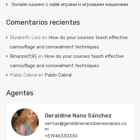
Онлайн казино с лайв играми и игровыми машинами
Comentarios recientes
Elizabeth Lara
en
How do your courses teach effective
camouflage and concealment techniques
Binance代码
en
How do your courses teach effective
camouflage and concealment techniques
Pablo Cabral
en
Pablo Cabral
Agentes
Geraldine Nano Sánchez
ventas@geraldinenanobienesraices.co
m
+51946330330