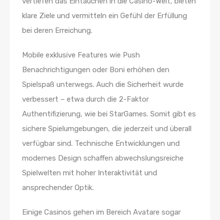
vertiefen das Eintauchen in die Casino-Welt, bieten
klare Ziele und vermitteln ein Gefühl der Erfüllung
bei deren Erreichung.
Mobile exklusive Features wie Push
Benachrichtigungen oder Boni erhöhen den
Spielspaß unterwegs. Auch die Sicherheit wurde
verbessert – etwa durch die 2-Faktor
Authentifizierung, wie bei StarGames. Somit gibt es
sichere Spielumgebungen, die jederzeit und überall
verfügbar sind. Technische Entwicklungen und
modernes Design schaffen abwechslungsreiche
Spielwelten mit hoher Interaktivität und
ansprechender Optik.
Einige Casinos gehen im Bereich Avatare sogar