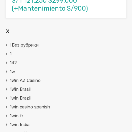
S/1´121,250 $299,000
(+Mantenimiento S/900)
x
! Без рубрики
1
142
1w
1Win AZ Casino
1Win Brasil
1win Brazil
1win casino spanish
1win fr
1win India