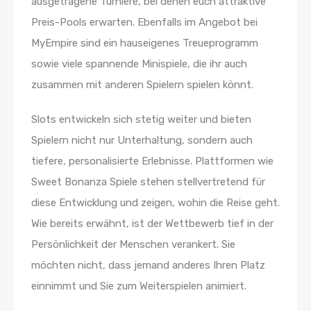
ausgetragene Turniere, bei denen euch attraktive
Preis-Pools erwarten. Ebenfalls im Angebot bei
MyEmpire sind ein hauseigenes Treueprogramm
sowie viele spannende Minispiele, die ihr auch
zusammen mit anderen Spielern spielen könnt.
Slots entwickeln sich stetig weiter und bieten
Spielern nicht nur Unterhaltung, sondern auch
tiefere, personalisierte Erlebnisse. Plattformen wie
Sweet Bonanza Spiele stehen stellvertretend für
diese Entwicklung und zeigen, wohin die Reise geht.
Wie bereits erwähnt, ist der Wettbewerb tief in der
Persönlichkeit der Menschen verankert. Sie
möchten nicht, dass jemand anderes Ihren Platz
einnimmt und Sie zum Weiterspielen animiert.