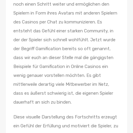
noch einen Schritt weiter und ermöglichen den
Spielern in Form ihres Avatars mit anderen Spielern
des Casinos per Chat zu kommunizieren. Es
entsteht das Gefühl einer starken Community, in
der der Spieler sich schnell wohlfühlt. Jetzt wurde
der Begriff Gamification bereits so oft genannt,
dass wir euch an dieser Stelle mal die gängigsten
Beispiele für Gamification in Online Casinos ein
wenig genauer vorstellen möchten. Es gibt
mittlerweile derartig viele Mitbewerber im Netz,
dass es äußerst schwierig ist, die eigenen Spieler
dauerhaft an sich zu binden.
Diese visuelle Darstellung des Fortschritts erzeugt
ein Gefühl der Erfüllung und motiviert die Spieler, zu