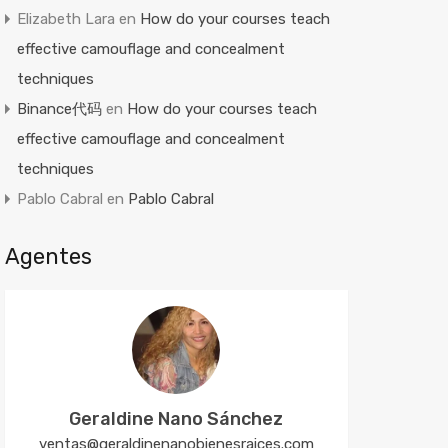
Elizabeth Lara
en
How do your courses teach
effective camouflage and concealment
techniques
Binance代码
en
How do your courses teach
effective camouflage and concealment
techniques
Pablo Cabral
en
Pablo Cabral
Agentes
Geraldine Nano Sánchez
ventas@geraldinenanobienesraices.com