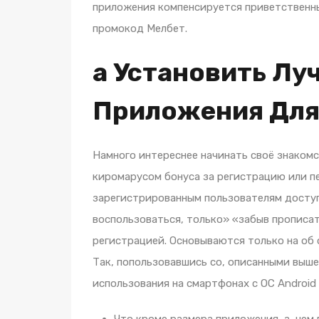
приложения компенсируется приветственны
промокод Мелбет.
а Установить Лу
Приложения Для 
Намного интереснее начинать своё знаком
киромарусом бонуса за регистрацию или пер
зарегистрированным пользователям досту
воспользоваться, только» «забыв прописа
регистрацией. Основываются только на об
Так, попользовавшись со, описанными выш
использования на смартфонах с ОС Androi