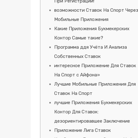
При Регистрации!
возможности Ставок На Спорт Чере
Мобильные Приложения
Какие Приложения Букмекерских
Контор Самые такие?
Программа ддя Учёта И Анализа
Собственных Ставок
интересное Приложение Для Ставок
На Спорт с Айфона»
Лучшие Мобильные Приложения Для
Ставок На Спорт
лучшие Приложения Букмекерских
Контор Для Ставок:
дезориентировавшее Заключение
Приложение Лига Ставок