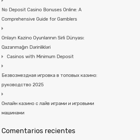
No Deposit Casino Bonuses Online: A
Comprehensive Guide for Gamblers
Onlayn Kazino Oyunlarının Sirli Dünyası:
Qazanmağın Dərinlikləri
Casinos with Minimum Deposit
Безвозмездная игровка в топовых казино:
руководство 2025
Онлайн казино с лайв играми и игровыми
машинами
Comentarios recientes