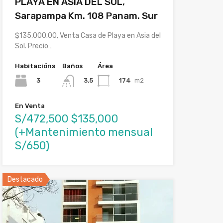
PLAYA EN ASIA DEL SOL,
Sarapampa Km. 108 Panam. Sur
$135,000.00, Venta Casa de Playa en Asia del
Sol. Precio…
Habitacións
Baños
Área
3
174
m2
3.5
En Venta
S/472,500 $135,000
(+Mantenimiento mensual
S/650)
Destacado