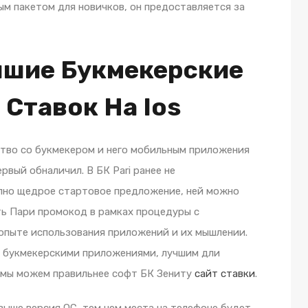
м пакетом для новичков, он предоставляется за
чшие Букмекерские
Ставок На Ios
ство со букмекером и него мобильным приложения
вый обналичил. В БК Pari ранее не
пно щедрое стартовое предложение, ней можно
ть Пари промокод в рамках процедуры с
 опыте использования приложений и их мышлении.
е букмекерскими приложениями, лучшим дли
d мы можем правильнее софт БК Зениту
сайт ставки
.