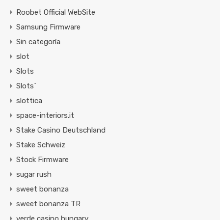
Roobet Official WebSite
Samsung Firmware
Sin categoría
slot
Slots
Slots`
slottica
space-interiors.it
Stake Casino Deutschland
Stake Schweiz
Stock Firmware
sugar rush
sweet bonanza
sweet bonanza TR
verde casino hungary