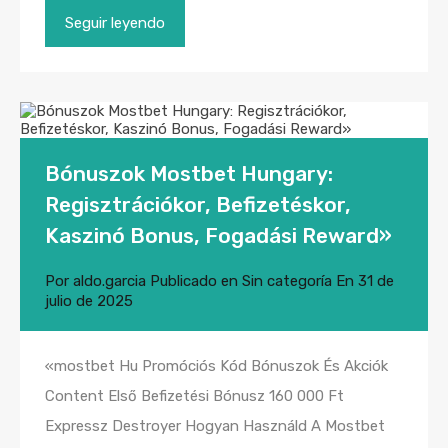
Seguir leyendo
Bónuszok Mostbet Hungary:
Regisztrációkor, Befizetéskor,
Kaszinó Bonus, Fogadási Reward»
Por
aldo.garcia
Publicado en
Sin categoría
En
31 de
julio de 2025
«mostbet Hu Promóciós Kód Bónuszok És Akciók
Content Első Befizetési Bónusz 160 000 Ft
Expressz Destroyer Hogyan Használd A Mostbet