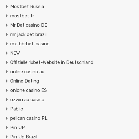
Mostbet Russia
mostbet tr
Mr Bet casino DE
mr jack bet brazil
mx-bbrbet-casino
NEW
Offizielle 1xbet-Website in Deutschland
online casino au
Online Dating
onlone casino ES
ozwin au casino
Pablic
pelican casino PL
Pin UP
Pin Up Brazil