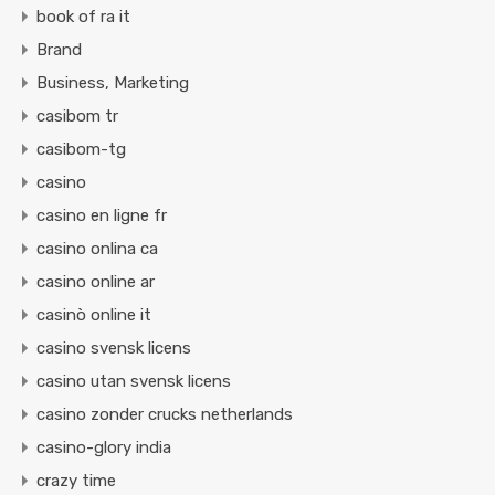
book of ra it
Brand
Business, Marketing
casibom tr
casibom-tg
casino
casino en ligne fr
casino onlina ca
casino online ar
casinò online it
casino svensk licens
casino utan svensk licens
casino zonder crucks netherlands
casino-glory india
crazy time