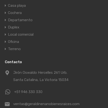
Casa playa
Cochera
Departamento
Duplex
Local comercial
Oficina
Terreno
Contacto
Jirón Oswaldo Hercelles 261 Urb.
Santa Catalina, La Victoria 15034
+51 946 330 330
ventas@geraldinenanobienesraices.com