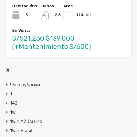
Habitacións
Baños
Área
3
174
m2
2.5
En Venta
S/521,250 $139,000
(+Mantenimiento S/600)
x
! Без рубрики
1
142
1w
1Win AZ Casino
1Win Brasil