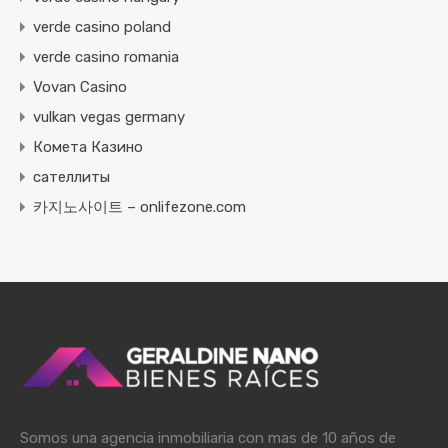
verde casino poland
verde casino romania
Vovan Casino
vulkan vegas germany
Комета Казино
сателлиты
카지노사이트 – onlifezone.com
Somos una agencia inmobiliaria con mas de 10 años de