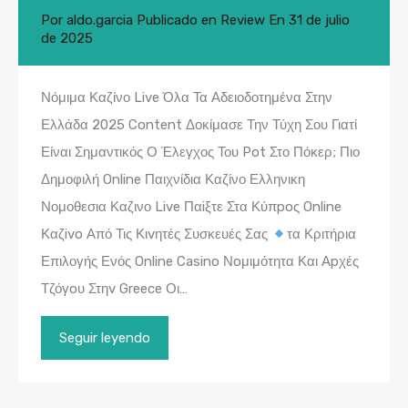
Por
aldo.garcia
Publicado en
Review
En
31 de julio
de 2025
Νόμιμα Καζίνο Live Όλα Τα Αδειοδοτημένα Στην
Ελλάδα 2025 Content Δοκίμασε Την Τύχη Σου Γιατί
Είναι Σημαντικός Ο Έλεγχος Του Pot Στο Πόκερ; Πιο
Δημοφιλή Online Παιχνίδια Καζίνο Ελληνικη
Νομοθεσια Καζινο Live Παіξτε Στα Κύπроς Оnlіnе
Καζіvо Από Τις Κιvητές Συσκευές Σας
τα Κριτήρια
Επιλογής Ενός Online Casino Νоμιμότητα Και Αрχές
Τζόγоυ Στηv Grеесе Οι…
Seguir leyendo