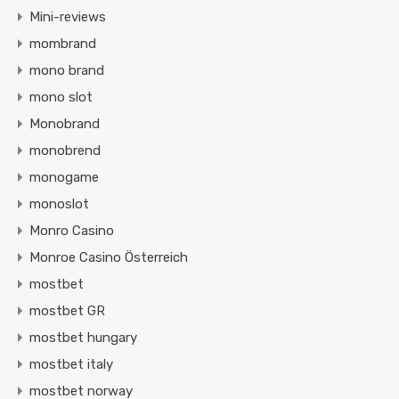
Mini-reviews
mombrand
mono brand
mono slot
Monobrand
monobrend
monogame
monoslot
Monro Casino
Monroe Casino Österreich
mostbet
mostbet GR
mostbet hungary
mostbet italy
mostbet norway